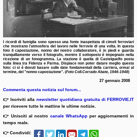
I ricordi di famiglia sono spesso una fonte inaspettata di cimeli ferroviari
che mostrano l'atmosfera del lavoro nelle ferrovie di una volta. In questa
foto il capostazione, nonno del nostro collaboratore, è in piedi e guarda
tranquillamente verso il fotografo, mentre il sottoposto è impegnato nella
ricezione di un fonogramma. La stazione è quella di Castelguelfo posta
sulla linea tra Fidenza e Parma. Dispiace non poter datare meglio questa
foto: ci si è dovuti basare sulle date fondamentali della carriera, ormai al
termine, del "nonno capostazione". (
Foto Coll.Corrado Abate, 1946-1948
)
27 gennaio 2008
Commenta questa notizia sul forum...
👉 Iscriviti alla
newsletter quotidiana gratuita di FERROVIE.IT
per ricevere tutte le mattine le ultime notizie.
👉 Unisciti al nostro
canale WhatsApp
per aggiornamenti in
tempo reale.
👉 Condividi: